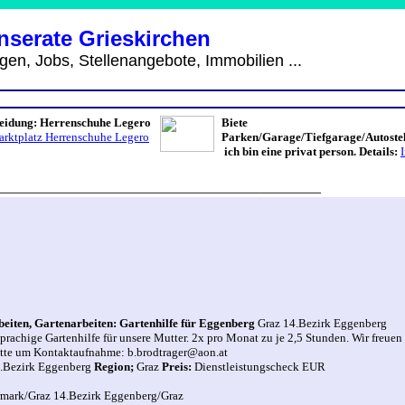
Inserate Grieskirchen
s, Stellenangebote, Immobilien ...
leidung: Herrenschuhe Legero
Biete
rktplatz Herrenschuhe Legero
Parken/Garage/Tiefgarage/Autostel
ich bin eine privat person.
Details:
_____________________________________________
beiten, Gartenarbeiten: Gartenhilfe für Eggenberg
Graz 14.Bezirk Eggenberg
rachige Gartenhilfe für unsere Mutter. 2x pro Monat zu je 2,5 Stunden. Wir freuen
Bitte um Kontaktaufnahme: b.brodtrager@aon.at
.Bezirk Eggenberg
Region;
Graz
Preis:
Dienstleistungscheck EUR
rmark/Graz 14.Bezirk Eggenberg/Graz