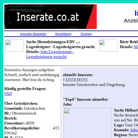
Anzeigen, Job
Inserate Startseite
Anmeldung
Suchen
Suche Dienstleistungen EDV ...:
Biete Bek
Logodesigner - Logodesignerin gesucht
Details:
Ma
Details:
Jobs Logodesigner -
Logodesignerin gesucht
______________________________________________________
Kostenlos Anzeigen aufgeben.
Schnell, einfach und unabhängig
aktuelle Inserate:
inserieren. Hier bist du richtig.
1 [2] [3] [4] [5]
Inserate Grieskirchen und Umgebung:
Häufig gestellte Fragen:
FAQ
"Top4" Inserate aktuellst:
Über Grieskirchen:
Jobs:
Gemeinde:
Grieskirchen
Suche Hilfsar
BL:
Oberösterreich
Suche deutschp
Bezirk:
uns auf Sie. 
Einwohner:
4850
Lage:
Graz 14
Bevölkerungsdichte:
415
Kontakt:
Jobs
EW/m2
Region:
Steie
PLZ:
4710