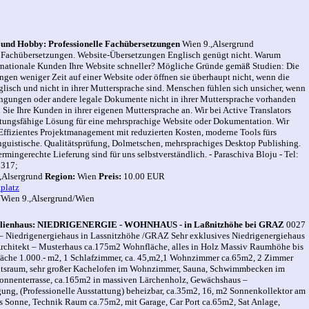
t und Hobby: Professionelle Fachübersetzungen
Wien 9.,Alsergrund
e Fachübersetzungen. Website-Übersetzungen Englisch genügt nicht. Warum
ernationale Kunden Ihre Website schneller? Mögliche Gründe gemäß Studien: Die
ngen weniger Zeit auf einer Website oder öffnen sie überhaupt nicht, wenn die
glisch und nicht in ihrer Muttersprache sind. Menschen fühlen sich unsicher, wenn
ngungen oder andere legale Dokumente nicht in ihrer Muttersprache vorhanden
 Sie Ihre Kunden in ihrer eigenen Muttersprache an. Wir bei Active Translators
istungsfähige Lösung für eine mehrsprachige Website oder Dokumentation. Wir
Effizientes Projektmanagement mit reduzierten Kosten, moderne Tools fürs
inguistische. Qualitätsprüfung, Dolmetschen, mehrsprachiges Desktop Publishing.
ermingerechte Lieferung sind für uns selbstverständlich. - Paraschiva Bloju - Tel:
9317;
,Alsergrund
Region:
Wien
Preis:
10.00 EUR
platz
Wien 9.,Alsergrund/Wien
milienhaus: NIEDRIGENERGIE - WOHNHAUS - in Laßnitzhöhe bei GRAZ
0027
iedrigenergiehaus in Lassnitzhöhe /GRAZ Sehr exklusives Niedrigenergiehaus
Architekt – Musterhaus ca.175m2 Wohnfläche, alles in Holz Massiv Raumhöhe bis
läche 1.000.- m2, 1 Schlafzimmer, ca. 45,m2,1 Wohnzimmer ca.65m2, 2 Zimmer
tsraum, sehr großer Kachelofen im Wohnzimmer, Sauna, Schwimmbecken im
Sonnenterrasse, ca.165m2 in massiven Lärchenholz, Gewächshaus –
gung, (Professionelle Ausstattung) beheizbar, ca.35m2, 16, m2 Sonnenkollektor am
s Sonne, Technik Raum ca.75m2, mit Garage, Car Port ca.65m2, Sat Anlage,