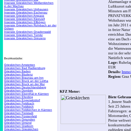
Alarmanlage n
Inserate Grieskirchen Weißenkirchen
Luftkurort na
in der Wachau
Inserate Grieskirchen Umhausen
Minuten am Flu
Inserate Grieskirchen Eschenau
PRIVATVERKAU
Inserate Grieskirchen Ampass
Inserate Grieskirchen Kleinzell
Wohnhaus wurd
Inserate Grieskirchen Ellbögen
im Jahr 2011 
Inserate Grieskirchen Rohrbach an der
Gölsen
in freier Natu
Inserate Grieskirchen Gnadenwald
erreichbar. D
Inserate Grieskirchen Türnitz
Inserate Grieskirchen Grinzens
eine am Dach 
Wohnzimmer er
die Warmwasse
nur in der seh
Natürlich wurd
Bezirksstädte:
Lage:
Ruhelage
Grieskirchen Amstetten
EUR
Grieskirchen Bad Radkersburg
Grieskirchen Baden
Details:
Immob
Grieskirchen Bludenz
Region:
Graz 
Grieskirchen Braunau am Inn
Grieskirchen Bruck an der Leitha
Grieskirchen Bruck an der Mur
Grieskirchen Deutschlandsberg
Grieskirchen Dornbirn
KFZ Motor:
Grieskirchen Ebenthal in Kärnten
Biete Gebrauc
Grieskirchen Eferding
Grieskirchen Engerwitzdorf
1.,Innere Stadt
Grieskirchen Feldbach
Seit 25 Jahren
Grieskirchen Feldkirch
Grieskirchen Feldkirchen in Kärnten
Fahrzeugen: a
Grieskirchen Freistadt
Motorraeder, 
Grieskirchen Fürstenfeld
Grieskirchen Gmunden
Preise weltwe
Grieskirchen Gmünd
konkurrenzfae
Grieskirchen Gratkorn
Grieskirchen Grieskirchen
zufrieden sind