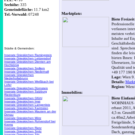
Seehöhe:
335
Gemeindefläche:
11.7 km2
Marktplatz:
Tel.-Vorwahl:
07248
Biete Freizei
Professionell
verlassen int
meisten verbri
Inhalte auf En
Geschäftsbedi
sind. Sprechen
Städte & Gemeinden:
finden die le
Inserate Grieskirchen Ramingstein
bieten Ihnen: 
Inserate Grieskirchen Leitzersdorf
Inserate Grieskirchen Dienten am
Übersetzen, l
Hochkönig
Qualität und t
Inserate Grieskirchen Spillern
Inserate Grieskirchen Niedernsill
+49 177 190 
Inserate Grieskirchen
Lage:
Wien 9.
Niederhollabrunn
Details:
Markt
Inserate Grieskirchen Weißbach bei
Lofer
Region:
Wien/
Inserate Grieskirchen Dürnstein
Inserate Grieskirchen Salzburg
Immobilien:
Riedenburg
Biete Einfa
Inserate Grieskirchen Gföhl
Inserate Grieskirchen Imst
WOHNHAUS – N
Inserate Grieskirchen Langenlois
erbaut 2011, 
Inserate Grieskirchen Karrösten
Inserate Grieskirchen Mautern an der
4,5 m. Grundf
Donau
ca.40m2,Arbei
Inserate Grieskirchen Mötz
Inserate Grieskirchen Rohrendorf bei
Freigelände, 
Krems
Sonderanferti
Inserate Grieskirchen Rietz
Inserate Grieskirchen Spitz
Dach, ganztag
Inserate Grieskirchen Silz