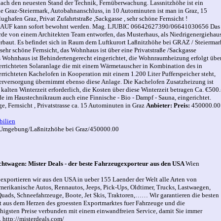
ach den neuesten Stand der Technik, Fernüberwachung. Lassnitzhöhe ist ein
he Graz-Steiermark, Autobahnanschluss, in 10 Autominuten ist man in Graz, 15
ghafen Graz, Privat Zufahrtstraße ,Sackgasse , sehr schöne Fernsicht !
F kann sofort bewohnt werden. Mag. LJUBIC 06642627390/06641030656 Das
e von einem Architekten Team entworfen, das Musterhaus, als Niedrigenergiehau
erbaut. Es befindet sich in Raum dem Luftkurort Laßnitzhöhe bei GRAZ / Steiermar
r sehr schöne Fernsicht, das Wohnhaus ist über eine Privatstraße /Sackgasse
as Wohnhaus ist Behindertengerecht eingerichtet, die Wohnraumheizung erfolgt übe
errichteten Solaranlage die mit einem Wärmetauscher in Kombination des in
richteten Kachelofen in Kooperation mit einem 1.200 Liter Pufferspeicher steht,
rversorgung übernimmt ebenso diese Anlage. Die Kachelofen Zusatzheizung ist
r kalten Winterzeit erforderlich, die Kosten über diese Winterzeit betragen Ca. €500.
e im Haustechnikraum auch eine Finnische - Bio - Dampf - Sauna, eingerichtet.
, Fernsicht , Privatstrasse ca. 15 Autominuten in Graz
Anbieter:
Preis:
450000.00
ilien
Umgebung/Laßnitzhöhe bei Graz/450000.00
htwagen: Mister Deals - der beste Fahrzeugexporteur aus den USA
Wien
 exportieren wir aus den USA in ueber 155 Laender der Welt alle Arten von
merikanische Autos, Rennautos, Jeeps, Pick-Ups, Oldtimer, Trucks, Lastwaegen,
Quads, Schneefahrzeuge, Boote, Jet Skis, Traktoren,…… Wir garantieren die besten
it aus dem Herzen des groessten Exportmarktes fuer Fahrzeuge und die
higsten Preise verbunden mit einem einwandfreien Service, damit Sie immer
. http://misterdeals.com/